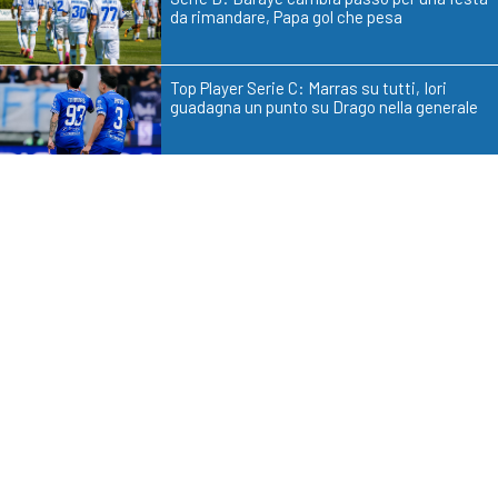
da rimandare, Papa gol che pesa
Top Player Serie C: Marras su tutti, Iori
guadagna un punto su Drago nella generale