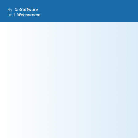
By
OnSoftware
and
Webscream