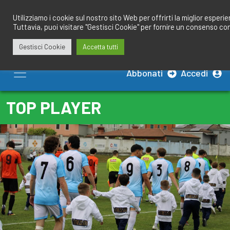
Salta
redazione@calciobresciano.it
349.1834075
al
Utilizziamo i cookie sul nostro sito Web per offrirti la miglior esperi
Tuttavia, puoi visitare "Gestisci Cookie" per fornire un consenso co
contenuto
Gestisci Cookie
Accetta tutti
Abbonati
Accedi
TOP PLAYER