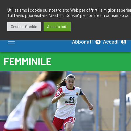
Salta
redazione@calciobresciano.it
349.1834075
al
Utilizziamo i cookie sul nostro sito Web per offrirti la miglior esperi
Tuttavia, puoi visitare "Gestisci Cookie" per fornire un consenso co
contenuto
Gestisci Cookie
Accetta tutti
Abbonati
Accedi
FEMMINILE