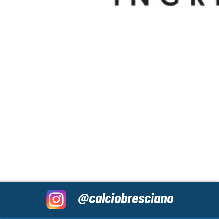
@calciobresciano