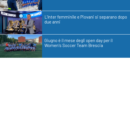
L'Inter femminile e Piovani si separano dopo
due anni
Giugno è il mese degli open day per il
Women's Soccer Team Brescia