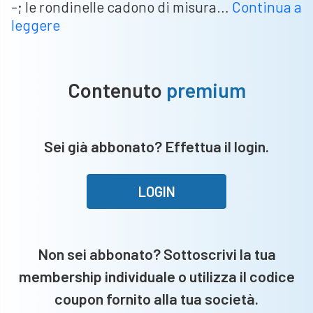
-; le rondinelle cadono di misura…
Continua a
Il
leggere
Lumezzane
ipoteca
il
Contenuto
premium
secondo
posto,
Brescia
Sei già abbonato? Effettua il login.
ancora
ko
LOGIN
Non sei abbonato? Sottoscrivi la tua
membership individuale o utilizza il codice
coupon fornito alla tua società.