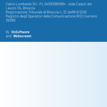
Calcio Lombardo Srl - P.I. 04583980984 - viale Caduti del
Lavoro 114, Brescia
Registrazione Tribunale di Brescia n. 32 dell'8/9/2010
Registro degli Operatori della Comunicazione (ROC) numero
39389
By
OnSoftware
and
Webscream