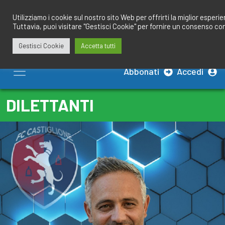
Salta
redazione@calciobresciano.it
349.1834075
al
Utilizziamo i cookie sul nostro sito Web per offrirti la miglior esperi
Tuttavia, puoi visitare "Gestisci Cookie" per fornire un consenso co
contenuto
Gestisci Cookie
Accetta tutti
Abbonati
Accedi
DILETTANTI