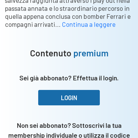
salvezza raggiunta attraverso i play out nella
passata annata e lo straordinario percorso in
quella appena conclusa con bomber Ferrari e
Castigli
compagni arrivati…
Continua a leggere
confer
il
tecnico
Contenuto
premium
Fabio
Esposit
Sei già abbonato? Effettua il login.
LOGIN
Non sei abbonato? Sottoscrivi la tua
membership individuale o utilizza il codice