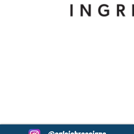
@calciobresciano