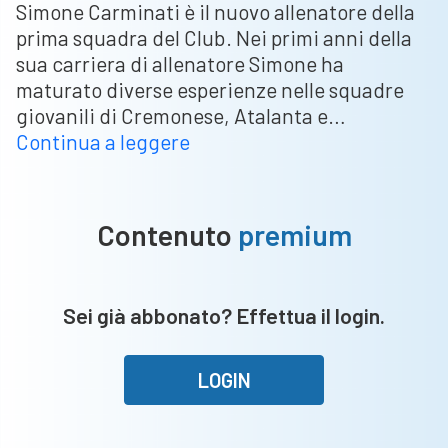
Simone Carminati è il nuovo allenatore della
prima squadra del Club. Nei primi anni della
sua carriera di allenatore Simone ha
maturato diverse esperienze nelle squadre
giovanili di Cremonese, Atalanta e…
Offanenghese,
Continua a leggere
Simone
Carminati
alla
Contenuto
premium
guida
dei
giallorossi
Sei già abbonato? Effettua il login.
LOGIN