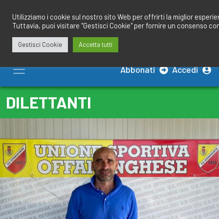
Salta
redazione@calciobresciano.it
349.1834075
al
Utilizziamo i cookie sul nostro sito Web per offrirti la miglior esperi
Tuttavia, puoi visitare "Gestisci Cookie" per fornire un consenso co
contenuto
Gestisci Cookie
Accetta tutti
Abbonati
Accedi
DILETTANTI