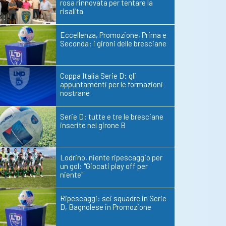
rosa rinnovata per tentare la
risalita
Eccellenza, Promozione, Prima e
Seconda: i gironi delle bresciane
Coppa Italia Serie D: gli
appuntamenti per le formazioni
nostrane
Serie D: tutte e tre le bresciane
inserite nel girone B
Lodrino, niente ripescaggio per
un gol: "Giocati play off per
niente"
Ripescaggi: sei squadre in Serie
D, Bagnolese in Promozione