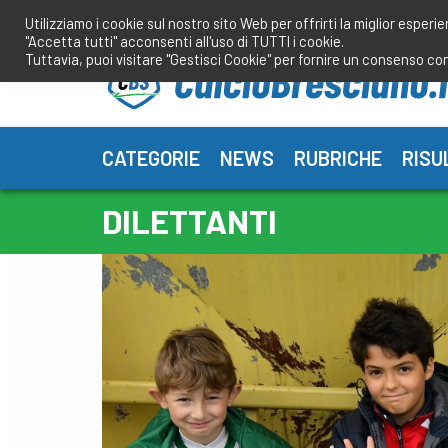
Salta
Utilizziamo i cookie sul nostro sito Web per offrirti la miglior esperi
al
"Accetta tutti" acconsenti all'uso di TUTTI i cookie.
contenuto
Tuttavia, puoi visitare "Gestisci Cookie" per fornire un consenso co
CATEGORIE
NEWS
RUBRICHE
RISU
DILETTANTI