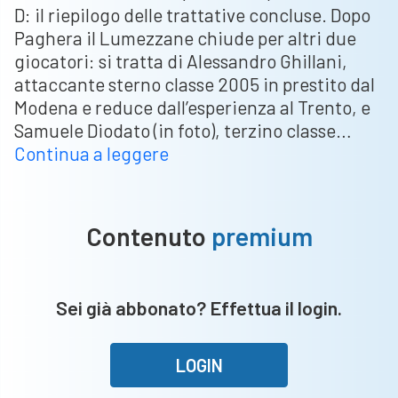
D: il riepilogo delle trattative concluse. Dopo
Paghera il Lumezzane chiude per altri due
giocatori: si tratta di Alessandro Ghillani,
attaccante sterno classe 2005 in prestito dal
Modena e reduce dall’esperienza al Trento, e
Samuele Diodato (in foto), terzino classe…
Serie
Continua a leggere
C
e
D:
Contenuto
premium
innesti
per
il
Sei già abbonato? Effettua il login.
Lumezzane,
doppio
rinnovo
LOGIN
per