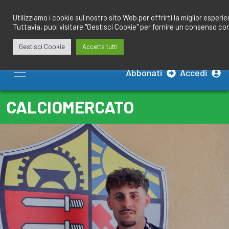
Salta
redazione@calciobresciano.it
349.1834075
al
Utilizziamo i cookie sul nostro sito Web per offrirti la miglior esperi
Tuttavia, puoi visitare "Gestisci Cookie" per fornire un consenso co
contenuto
Gestisci Cookie
Accetta tutti
Abbonati
Accedi
CALCIOMERCATO