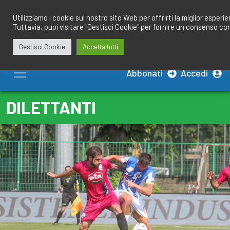
Salta
redazione@calciobresciano.it
349.1834075
al
Utilizziamo i cookie sul nostro sito Web per offrirti la miglior esperi
Tuttavia, puoi visitare "Gestisci Cookie" per fornire un consenso co
contenuto
Gestisci Cookie
Accetta tutti
Abbonati
Accedi
DILETTANTI