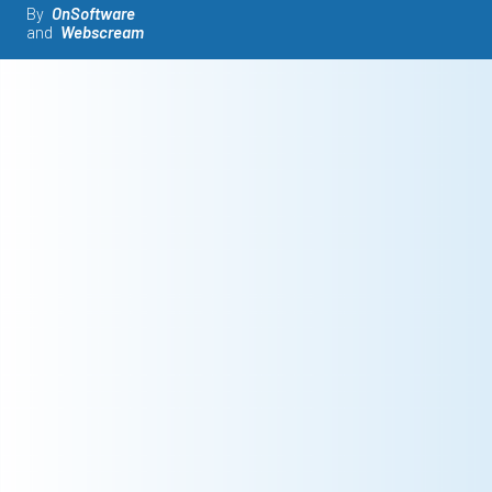
By
OnSoftware
and
Webscream