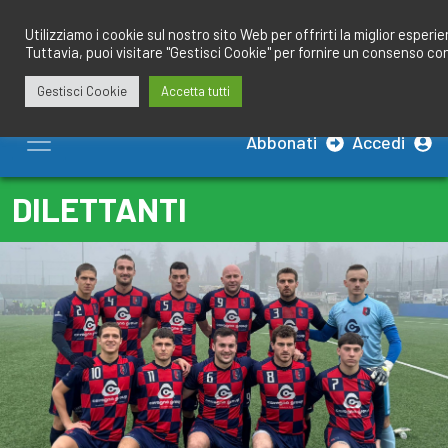
Salta
redazione@calciobresciano.it
349.1834075
al
Utilizziamo i cookie sul nostro sito Web per offrirti la miglior esperi
Tuttavia, puoi visitare "Gestisci Cookie" per fornire un consenso co
contenuto
Gestisci Cookie
Accetta tutti
Abbonati
Accedi
DILETTANTI