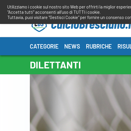
Salta
Utilizziamo i cookie sul nostro sito Web per offrirti la miglior esperi
al
"Accetta tutti" acconsenti all'uso di TUTTI i cookie.
contenuto
Tuttavia, puoi visitare "Gestisci Cookie" per fornire un consenso co
CATEGORIE
NEWS
RUBRICHE
RISU
DILETTANTI