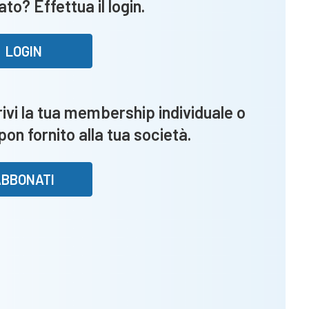
to? Effettua il login.
CazzagoBornato
domenica
retrocede
LOGIN
se…
vi la tua membership individuale o
upon fornito alla tua società.
ABBONATI