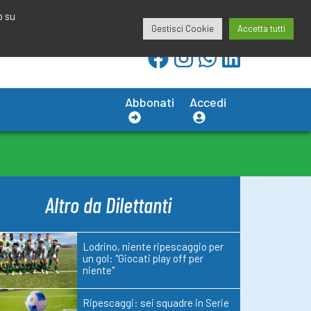
redazione@calciobresciano.it
349.1834075
o su
Gestisci Cookie
Accetta tutti
Abbonati
Accedi
Altro da Dilettanti
Lodrino, niente ripescaggio per
un gol: "Giocati play off per
niente"
Ripescaggi: sei squadre in Serie