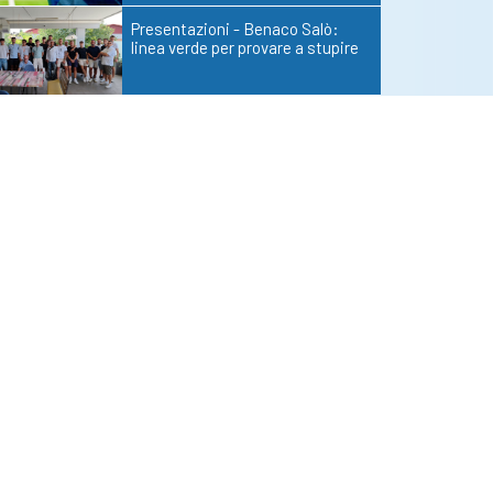
Presentazioni - Benaco Salò:
linea verde per provare a stupire