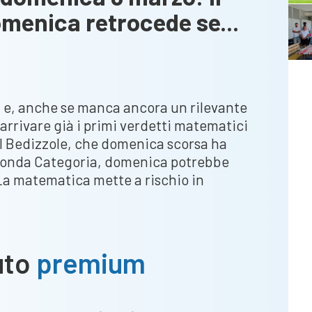
enica retrocede se...
ti e, anche se manca ancora un rilevante
 arrivare già i primi verdetti matematici
del Bedizzole, che domenica scorsa ha
econda Categoria, domenica potrebbe
 La matematica mette a rischio in
Possibili
verdetti
di
domenica
uto
premium
8
marzo:
il