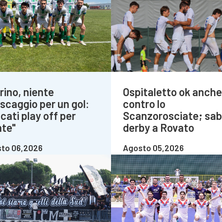
rino, niente
Ospitaletto ok anche
escaggio per un gol:
contro lo
cati play off per
Scanzorosciate; sa
nte"
derby a Rovato
to 06,2026
Agosto 05,2026