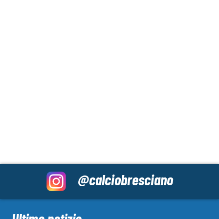
@calciobresciano
Ultime notizie