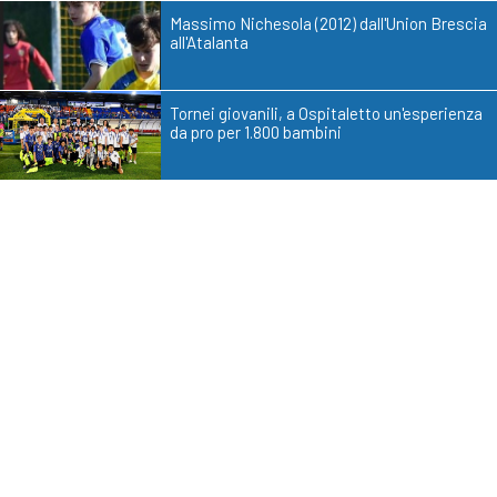
Massimo Nichesola (2012) dall'Union Brescia
all'Atalanta
Tornei giovanili, a Ospitaletto un'esperienza
da pro per 1.800 bambini