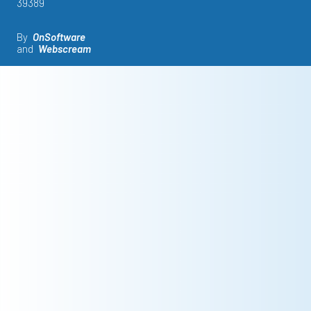
39389
By
OnSoftware
and
Webscream