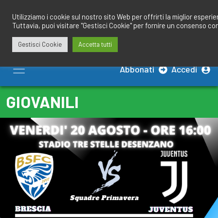
Salta
redazione@calciobresciano.it
349.1834075
al
Utilizziamo i cookie sul nostro sito Web per offrirti la miglior esperi
Tuttavia, puoi visitare "Gestisci Cookie" per fornire un consenso co
contenuto
Gestisci Cookie
Accetta tutti
Abbonati
Accedi
GIOVANILI