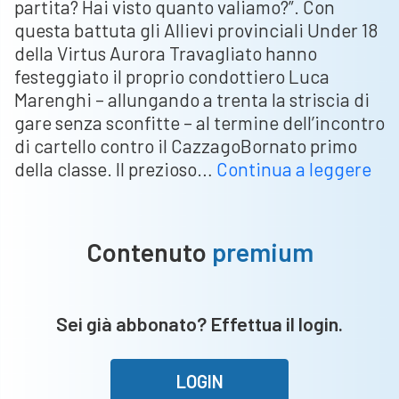
partita? Hai visto quanto valiamo?”. Con
questa battuta gli Allievi provinciali Under 18
della Virtus Aurora Travagliato hanno
festeggiato il proprio condottiero Luca
Marenghi – allungando a trenta la striscia di
gare senza sconfitte – al termine dell’incontro
di cartello contro il CazzagoBornato primo
Lu
della classe. Il prezioso…
Continua a leggere
Mar
“Un
18
Contenuto
premium
del
Tra
gr
Sei già abbonato? Effettua il login.
spl
Per
all
LOGIN