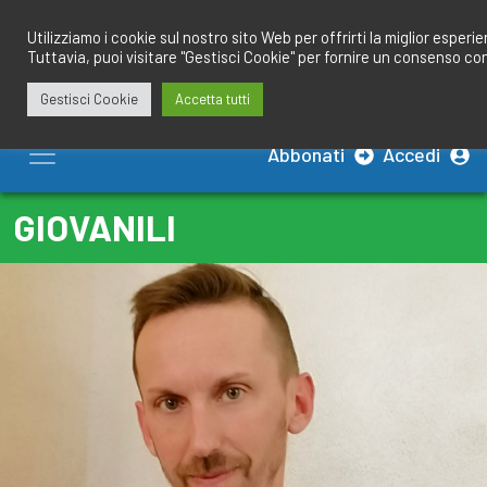
Salta
redazione@calciobresciano.it
349.1834075
al
Utilizziamo i cookie sul nostro sito Web per offrirti la miglior esperi
Tuttavia, puoi visitare "Gestisci Cookie" per fornire un consenso co
contenuto
Gestisci Cookie
Accetta tutti
Abbonati
Accedi
GIOVANILI