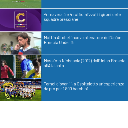
Primavera 3 e 4: ufficializzati i gironi delle
squadre bresciane
Mattia Altobelli nuovo allenatore dell'Union
Brescia Under 15
Massimo Nichesola (2012) dall'Union Brescia
all'Atalanta
Tornei giovanili, a Ospitaletto un'esperienza
da pro per 1.800 bambini