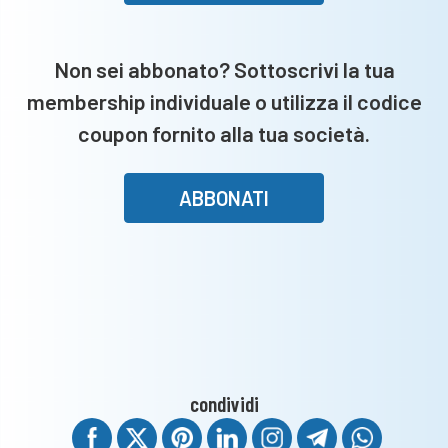
ser
pas
ed
Non sei abbonato? Sottoscrivi la tua
ana
membership individuale o utilizza il codice
coupon fornito alla tua società.
ABBONATI
condividi