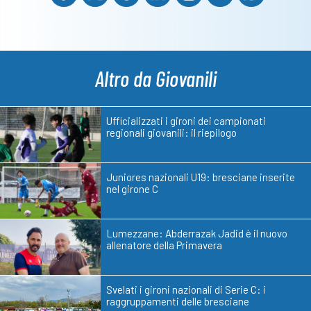
Altro da Giovanili
Ufficializzati i gironi dei campionati
regionali giovanili: il riepilogo
Juniores nazionali U19: bresciane inserite
nel girone C
Lumezzane: Abderrazak Jadid è il nuovo
allenatore della Primavera
Svelati i gironi nazionali di Serie C: i
raggruppamenti delle bresciane