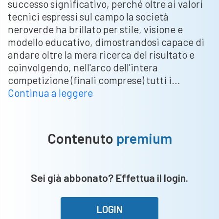
successo significativo, perché oltre ai valori
tecnici espressi sul campo la società
neroverde ha brillato per stile, visione e
modello educativo, dimostrandosi capace di
andare oltre la mera ricerca del risultato e
coinvolgendo, nell'arco dell'intera
competizione (finali comprese) tutti i…
Cattaneo
Continua a leggere
(Darfo):
“In
Coppa
Contenuto
premium
Brescia
molte
società
Sei già abbonato? Effettua il login.
schierano
solo
i
LOGIN