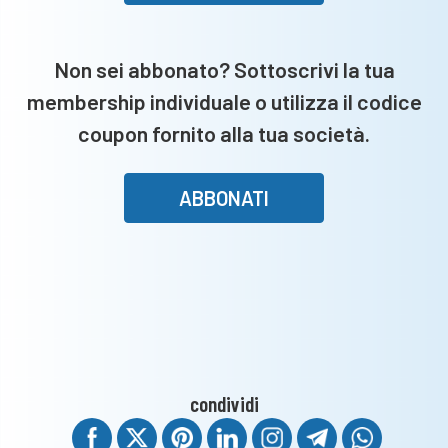
migliori.
Noi
no,
Non sei abbonato? Sottoscrivi la tua
è
membership individuale o utilizza il codice
stata
la
coupon fornito alla tua società.
vittoria
di
ABBONATI
tutti”
condividi