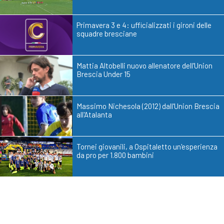
Primavera 3 e 4: ufficializzati i gironi delle
squadre bresciane
Mattia Altobelli nuovo allenatore dell'Union
Brescia Under 15
Massimo Nichesola (2012) dall'Union Brescia
all'Atalanta
Tornei giovanili, a Ospitaletto un'esperienza
da pro per 1.800 bambini