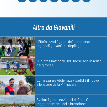
Altro da Giovanili
Ufficializzati i gironi dei campionati
regionali giovanili: il riepilogo
Juniores nazionali U19: bresciane inserite
nel girone C
Lumezzane: Abderrazak Jadid è il nuovo
allenatore della Primavera
Svelati i gironi nazionali di Serie C: i
raggruppamenti delle bresciane