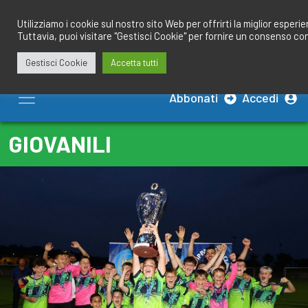
Salta
redazione@calciobresciano.it
349.1834075
al
Utilizziamo i cookie sul nostro sito Web per offrirti la miglior esperi
Tuttavia, puoi visitare "Gestisci Cookie" per fornire un consenso co
contenuto
Gestisci Cookie
Accetta tutti
Abbonati
Accedi
GIOVANILI