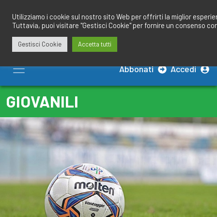
Salta
redazione@calciobresciano.it
349.1834075
al
Utilizziamo i cookie sul nostro sito Web per offrirti la miglior esperi
Tuttavia, puoi visitare "Gestisci Cookie" per fornire un consenso co
contenuto
Gestisci Cookie
Accetta tutti
Abbonati
Accedi
GIOVANILI