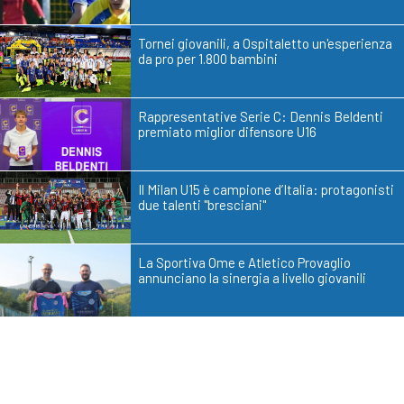
Tornei giovanili, a Ospitaletto un'esperienza
da pro per 1.800 bambini
Rappresentative Serie C: Dennis Beldenti
premiato miglior difensore U16
Il Milan U15 è campione d’Italia: protagonisti
due talenti "bresciani"
La Sportiva Ome e Atletico Provaglio
annunciano la sinergia a livello giovanili