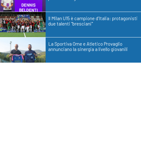
Il Milan U15 è campione d’Italia: protagonisti
due talenti "bresciani"
La Sportiva Ome e Atletico Provaglio
annunciano la sinergia a livello giovanili