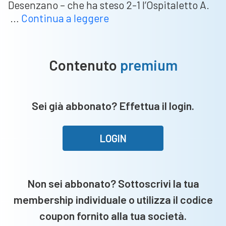
Desenzano – che ha steso 2-1 l’Ospitaletto A.
Next
…
Continua a leggere
Geneartion:
la
Pro
Contenuto
premium
Palazzolo
si
laurea
Sei già abbonato? Effettua il login.
campione
nella
categoria
LOGIN
Juniores
U19!
Non sei abbonato? Sottoscrivi la tua
membership individuale o utilizza il codice
coupon fornito alla tua società.