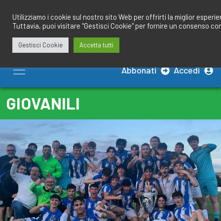
Salta
redazione@calciobresciano.it
349.1834075
al
Utilizziamo i cookie sul nostro sito Web per offrirti la miglior esperi
Tuttavia, puoi visitare "Gestisci Cookie" per fornire un consenso co
contenuto
Gestisci Cookie
Accetta tutti
Abbonati
Accedi
GIOVANILI