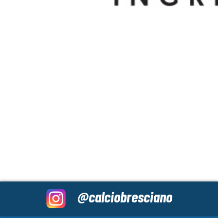
@calciobresciano