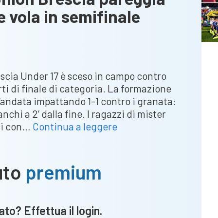
 e vola in semifinale
escia Under 17 è sceso in campo contro
arti di finale di categoria. La formazione
l’andata impattando 1-1 contro i granata:
nchi a 2’ dalla fine. I ragazzi di mister
Tornei
li con…
Continua a leggere
nazionali:
l’Union
Brescia
uto
premium
pareggia
contro
il
to? Effettua il login.
Cittadella