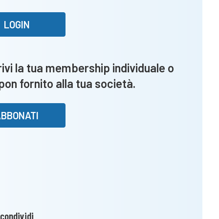
e
vola
LOGIN
in
semifinale
vi la tua membership individuale o
upon fornito alla tua società.
ABBONATI
condividi