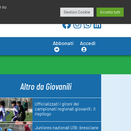
redazione@calciobresciano.it
349.1834075
o su
Gestisci Cookie
Accetta tutti
Abbonati
Accedi
Altro da Giovanili
Ufficializzati i gironi dei
campionati regionali giovanili: il
riepilogo
Juniores nazionali U19: bresciane