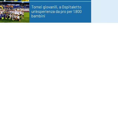
Tornei giovanili, a Ospitaletto
un'esperienza da pro per 1.800
bambini