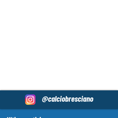
@calciobresciano