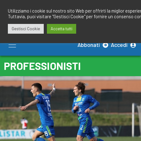
Salta
redazione@calciobresciano.it
349.1834075
al
Utilizziamo i cookie sul nostro sito Web per offrirti la miglior esperi
Tuttavia, puoi visitare "Gestisci Cookie" per fornire un consenso co
contenuto
Gestisci Cookie
Accetta tutti
Abbonati
Accedi
PROFESSIONISTI