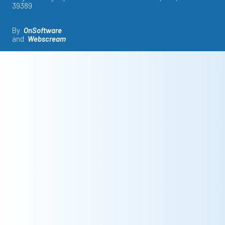
39389
By
OnSoftware
and
Webscream