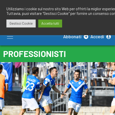
Salta
redazione@calciobresciano.it
349.1834075
al
Utilizziamo i cookie sul nostro sito Web per offrirti la miglior esperi
Tuttavia, puoi visitare "Gestisci Cookie" per fornire un consenso co
contenuto
Gestisci Cookie
Accetta tutti
Abbonati
Accedi
PROFESSIONISTI