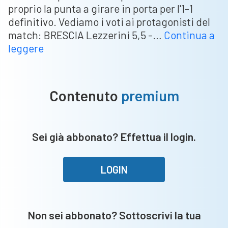
proprio la punta a girare in porta per l'1-1
definitivo. Vediamo i voti ai protagonisti del
match: BRESCIA Lezzerini 5,5 -…
Continua a
Brescia-
leggere
Ascoli,
le
pagelle:
Contenuto
premium
Moncini
salvifico,
Bisoli
Sei già abbonato? Effettua il login.
a
tutto
cuore
LOGIN
Non sei abbonato? Sottoscrivi la tua