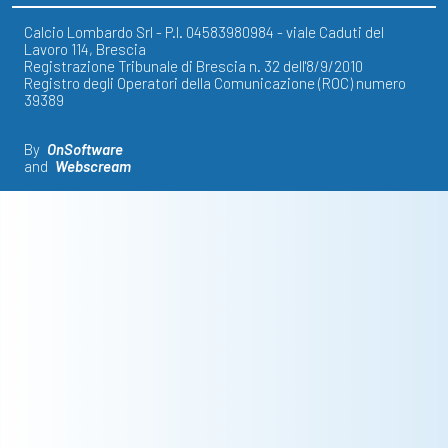
Calcio Lombardo Srl - P.I. 04583980984 - viale Caduti del
Lavoro 114, Brescia
Registrazione Tribunale di Brescia n. 32 dell'8/9/2010
Registro degli Operatori della Comunicazione (ROC) numero
39389
By
OnSoftware
and
Webscream