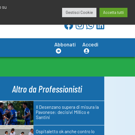
redazione@calciobresciano.it
349.1834075
o su
Gestisci Cookie
Accetta tutti
Abbonati
Accedi
Altro da Professionisti
Il Desenzano supera di misura la
Pavonese: decisivi Millico e
Santini
Ospitaletto ok anche contro lo