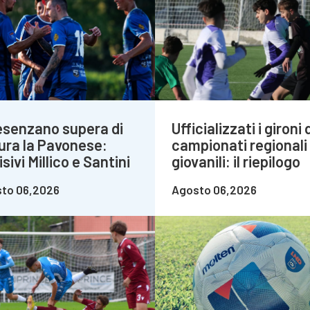
Desenzano supera di
Ufficializzati i gironi 
ura la Pavonese:
campionati regionali
sivi Millico e Santini
giovanili: il riepilogo
to 06,2026
Agosto 06,2026