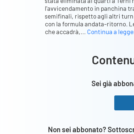
stata eliminata ai quarti a Terni
l'avvicendamento in panchina tr
semifinali, rispetto agli altri tur
con la formula andata-ritorno. L
che accadrà,…
Continua a legge
Conten
Sei già abbona
Non sei abbonato? Sottoscri