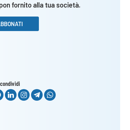
upon fornito alla tua società.
l’undicesima
entra
ai
ABBONATI
play
off
condividi