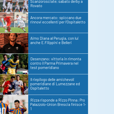
Scanzorosciate; sabato derby a
Rovato
Ancora mercato: spiccano due
rinnovi eccellenti per l’Ospitaletto
Aimo Diana al Perugia, con lui
anche E.Filippini e Belleri
Desenzano: vittoria in rimonta
contro il Parma Primavera nel
test pomeridiano
Il riepilogo delle amichevoli
pomeridiane di Lumezzane ed
Ospitaletto
Rizza risponde a Rizzo Pinna: Pro
Palazzolo-Union Brescia finisce 1-
1