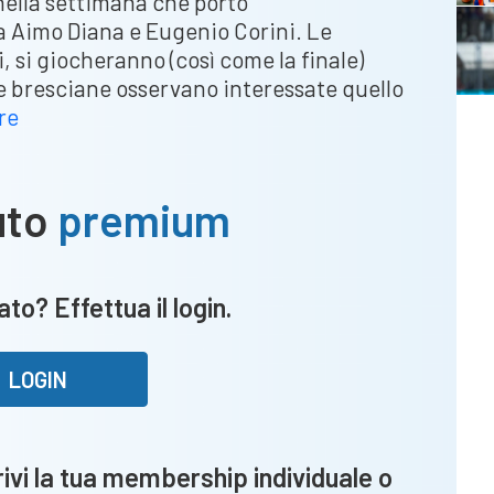
 nella settimana che portò
a Aimo Diana e Eugenio Corini. Le
ni, si giocheranno (così come la finale)
e bresciane osservano interessate quello
Coppa
re
Italia
Serie
C:
uto
premium
il
Lume
(e
to? Effettua il login.
non
solo)
tifa
LOGIN
Renate,
se
la
vi la tua membership individuale o
vince