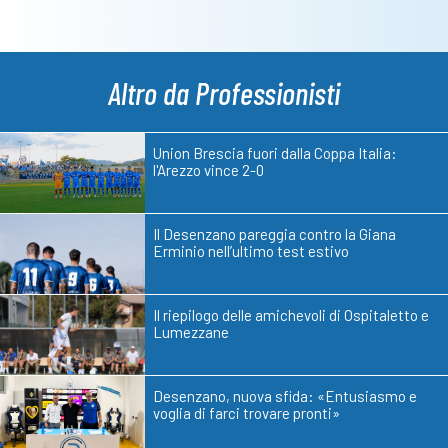
Altro da Professionisti
Union Brescia fuori dalla Coppa Italia:
l'Arezzo vince 2-0
Il Desenzano pareggia contro la Giana
Erminio nell’ultimo test estivo
Il riepilogo delle amichevoli di Ospitaletto e
Lumezzane
Desenzano, nuova sfida: «Entusiasmo e
voglia di farci trovare pronti»