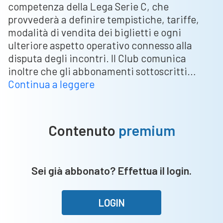
competenza della Lega Serie C, che
provvederà a definire tempistiche, tariffe,
modalità di vendita dei biglietti e ogni
ulteriore aspetto operativo connesso alla
disputa degli incontri. Il Club comunica
inoltre che gli abbonamenti sottoscritti…
Union
Continua a leggere
Brescia:
“Abbonamenti
non
Contenuto
premium
validi
per
i
Sei già abbonato? Effettua il login.
play
off,
di
LOGIN
competenza