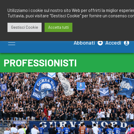
Salta
redazione@calciobresciano.it
349.1834075
al
Utilizziamo i cookie sul nostro sito Web per offrirti la miglior esperi
Tuttavia, puoi visitare "Gestisci Cookie" per fornire un consenso co
contenuto
Gestisci Cookie
Accetta tutti
Abbonati
Accedi
PROFESSIONISTI