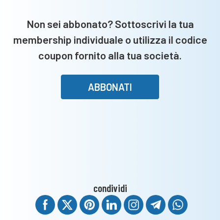
della
Lega
Non sei abbonato? Sottoscrivi la tua
Serie
membership individuale o utilizza il codice
C”
coupon fornito alla tua società.
ABBONATI
condividi