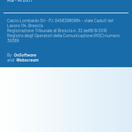
Calcio Lombardo Srl - P.I. 04583980984 - viale Caduti del
Lavoro 114, Brescia
Registrazione Tribunale di Brescia n. 32 dell'8/9/2010
Registro degli Operatori della Comunicazione (ROC) numero
39389
By
OnSoftware
and
Webscream