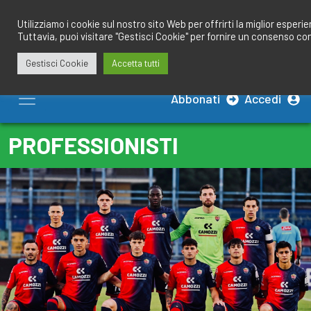
Salta
redazione@calciobresciano.it
349.1834075
al
Utilizziamo i cookie sul nostro sito Web per offrirti la miglior esperi
Tuttavia, puoi visitare "Gestisci Cookie" per fornire un consenso co
contenuto
Gestisci Cookie
Accetta tutti
Abbonati
Accedi
PROFESSIONISTI