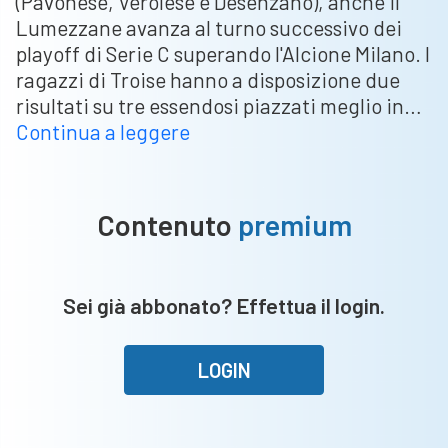
(Pavonese, Verolese e Desenzano), anche il
Lumezzane avanza al turno successivo dei
playoff di Serie C superando l'Alcione Milano. I
ragazzi di Troise hanno a disposizione due
risultati su tre essendosi piazzati meglio in…
Lumezzane,
Continua a leggere
la
storia
continua:
Contenuto
premium
superato
l’Alcione,
ora
Sei già abbonato? Effettua il login.
c’è
il
Cittadella
LOGIN