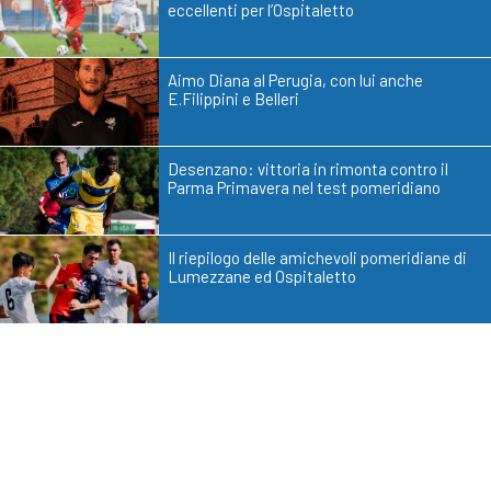
eccellenti per l’Ospitaletto
Aimo Diana al Perugia, con lui anche
E.Filippini e Belleri
Desenzano: vittoria in rimonta contro il
Parma Primavera nel test pomeridiano
Il riepilogo delle amichevoli pomeridiane di
Lumezzane ed Ospitaletto