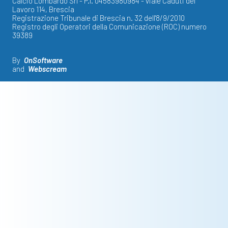
Calcio Lombardo Srl - P.I. 04583980984 - viale Caduti del
Lavoro 114, Brescia
Registrazione Tribunale di Brescia n. 32 dell'8/9/2010
Registro degli Operatori della Comunicazione (ROC) numero
39389
By
OnSoftware
and
Webscream