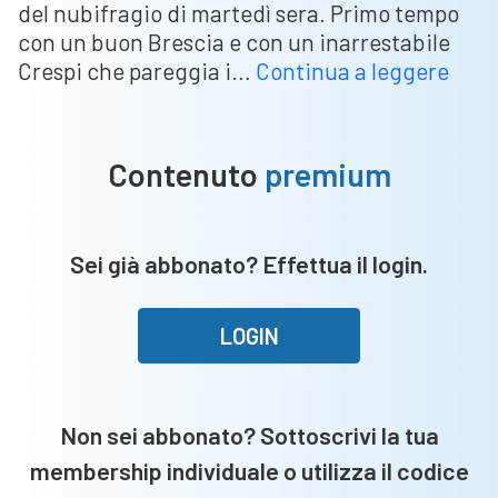
del nubifragio di martedì sera. Primo tempo
con un buon Brescia e con un inarrestabile
Bres
Crespi che pareggia i…
Continua a leggere
Ascol
la
parti
Contenuto
premium
infin
non
ha
Sei già abbonato? Effettua il login.
vinci
ci
si
LOGIN
gioc
tutt
ad
Non sei abbonato? Sottoscrivi la tua
Asco
membership individuale o utilizza il codice