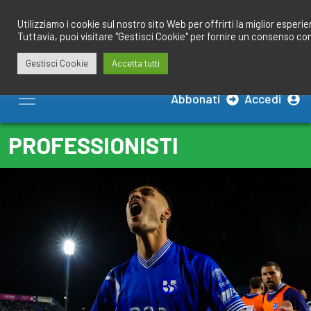
Salta
redazione@calciobresciano.it
349.1834075
al
Utilizziamo i cookie sul nostro sito Web per offrirti la miglior esperi
Tuttavia, puoi visitare "Gestisci Cookie" per fornire un consenso co
contenuto
Gestisci Cookie
Accetta tutti
Abbonati
Accedi
PROFESSIONISTI