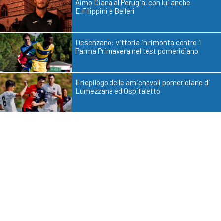
Aimo Diana al Perugia, con lui anche
E.Filippini e Belleri
Desenzano: vittoria in rimonta contro il
Parma Primavera nel test pomeridiano
Il riepilogo delle amichevoli pomeridiane di
Lumezzane ed Ospitaletto