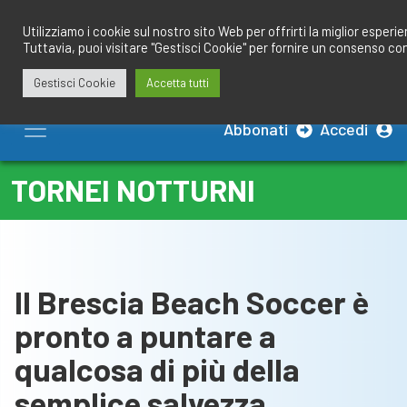
Salta
redazione@calciobresciano.it
349.1834075
al
Utilizziamo i cookie sul nostro sito Web per offrirti la miglior esperi
Tuttavia, puoi visitare "Gestisci Cookie" per fornire un consenso co
contenuto
Gestisci Cookie
Accetta tutti
Abbonati
Accedi
TORNEI NOTTURNI
Il Brescia Beach Soccer è
pronto a puntare a
qualcosa di più della
semplice salvezza