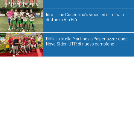
Idro - The Cosentino's vince ed elimina a
distanza Vin Più
Brilla la stella Martinez a Polpenazze: cade
Nova Sider, UTR di nuovo campione!