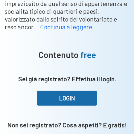
impreziosito da quel senso di appartenenza e
socialità tipico di quartieri e paesi,
valorizzato dallo spirito del volontariato e
Tornei,
reso ancor…
Continua a leggere
che
passione.
Il
Contenuto
free
riepilogo
e
le
Sei già registrato? Effettua il login.
informazioni
utili
per
LOGIN
gli
appassionati
Non sei registrato? Cosa aspetti? È gratis!