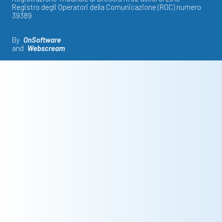
Registro degli Operatori della Comunicazione (ROC) numero
39389
By
OnSoftware
and
Webscream