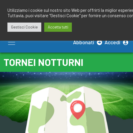
Salta
redazione@calciobresciano.it
349.1834075
al
Utilizziamo i cookie sul nostro sito Web per offrirti la miglior esperi
Tuttavia, puoi visitare "Gestisci Cookie" per fornire un consenso co
contenuto
Gestisci Cookie
Accetta tutti
Abbonati
Accedi
TORNEI NOTTURNI