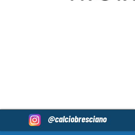
@calciobresciano