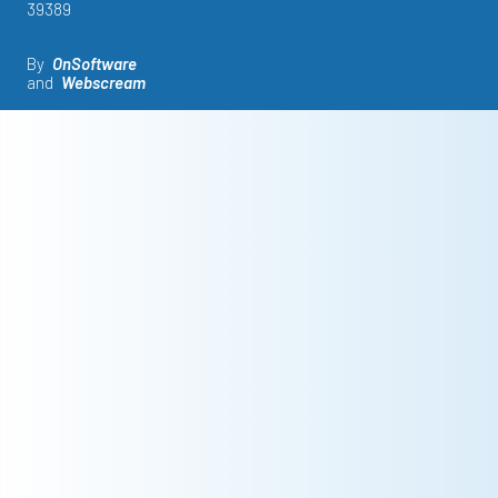
39389
By
OnSoftware
and
Webscream