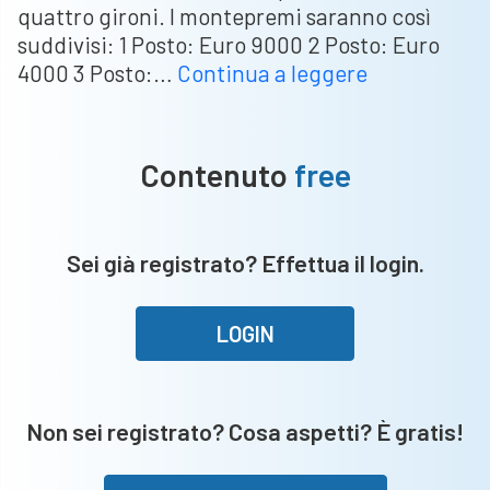
quattro gironi. I montepremi saranno così
suddivisi: 1 Posto: Euro 9000 2 Posto: Euro
Torneo
4000 3 Posto:…
Continua a leggere
Ponte
San
Marco
Contenuto
free
–
Sorteggi
effettuati,
Sei già registrato? Effettua il login.
al
via
il
LOGIN
3
Giugno.
Non sei registrato? Cosa aspetti? È gratis!