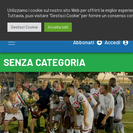
Salta
redazione@calciobresciano.it
349.1834075
al
Utilizziamo i cookie sul nostro sito Web per offrirti la miglior esperi
Tuttavia, puoi visitare "Gestisci Cookie" per fornire un consenso co
contenuto
Gestisci Cookie
Accetta tutti
Abbonati
Accedi
SENZA CATEGORIA