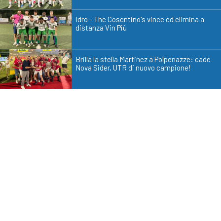
Idro - The Cosentino's vince ed elimina a
distanza Vin Più
Brilla la stella Martinez a Polpenazze: cade
Nova Sider, UTR di nuovo campione!