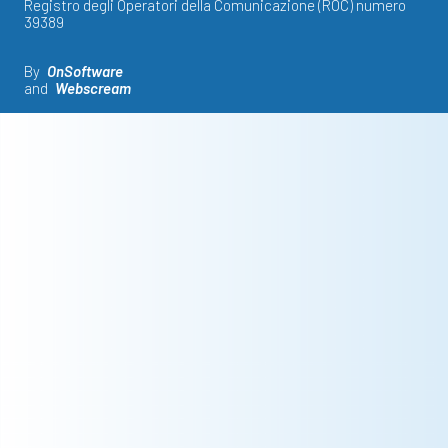
Registro degli Operatori della Comunicazione (ROC) numero
39389
By
OnSoftware
and
Webscream