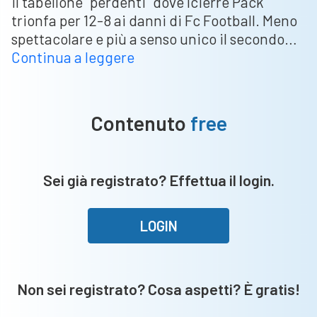
il tabellone "perdenti" dove Icierre Pack
trionfa per 12-8 ai danni di Fc Football. Meno
spettacolare e più a senso unico il secondo…
Torneo
Continua a leggere
di
Caino
–
Contenuto
free
Farmacia
Tomasoni
a
Sei già registrato? Effettua il login.
valanga,
spettacolo
tra
LOGIN
Icierre
Pack
e
Non sei registrato? Cosa aspetti? È gratis!
Fc
Football