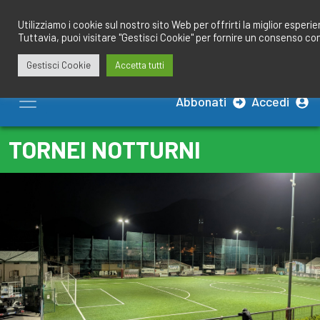
Salta
redazione@calciobresciano.it
349.1834075
al
Utilizziamo i cookie sul nostro sito Web per offrirti la miglior esperi
Tuttavia, puoi visitare "Gestisci Cookie" per fornire un consenso co
contenuto
Gestisci Cookie
Accetta tutti
Abbonati
Accedi
TORNEI NOTTURNI