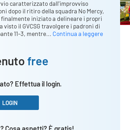
vio caratterizzato dall'improvviso
oni dopo il ritiro della squadra No Mercy,
finalmente iniziato a delineare i propri
a visto il GVCSG travolgere i padroni di
Cignano
oante 11-3, mentre…
Continua a leggere
–
Bene
gli
enuto
free
Amici
del
Gio,
ato? Effettua il login.
Blancos
trascinati
da
LOGIN
un
super
Bardelloni
? Cosa aspetti? È gratis!