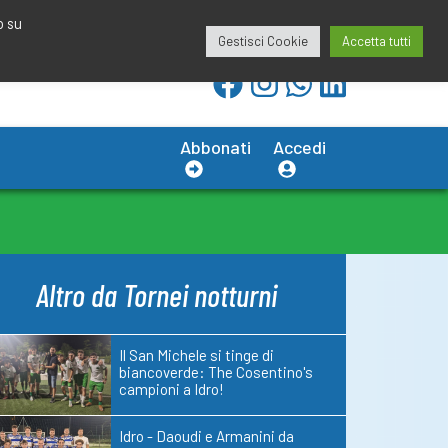
redazione@calciobresciano.it
349.1834075
o su
Gestisci Cookie
Accetta tutti
Abbonati
Accedi
Altro da Tornei notturni
Il San Michele si tinge di
biancoverde: The Cosentino's
campioni a Idro!
Idro - Daoudi e Armanini da