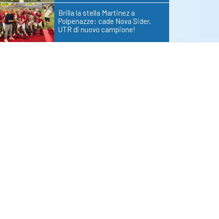
Brilla la stella Martinez a
Polpenazze: cade Nova Sider,
UTR di nuovo campione!