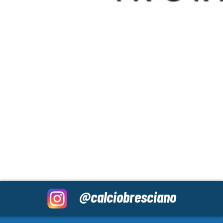
@calciobresciano