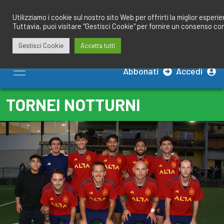
Salta
redazione@calciobresciano.it
349.1834075
al
Utilizziamo i cookie sul nostro sito Web per offrirti la miglior esperi
Tuttavia, puoi visitare "Gestisci Cookie" per fornire un consenso co
contenuto
Gestisci Cookie
Accetta tutti
Abbonati
Accedi
TORNEI NOTTURNI