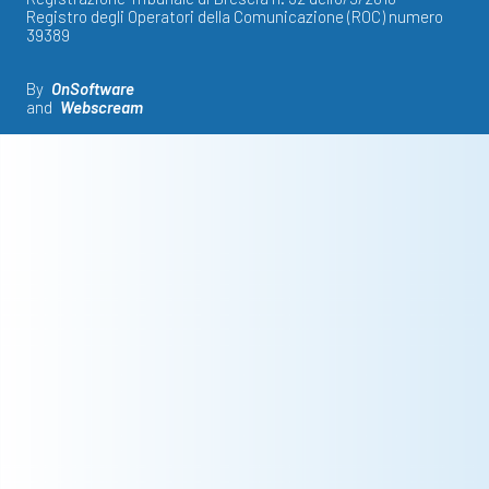
Registro degli Operatori della Comunicazione (ROC) numero
39389
By
OnSoftware
and
Webscream