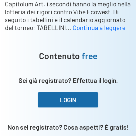
Capitolum Art, i secondi hanno la meglio nella
lotteria dei rigori contro Vibe Ecowest. Di
seguito i tabellini e il calendario aggiornato
Tor
del torneo: TABELLINI…
Continua a leggere
di
Cai
–
Contenuto
free
Tm
ed
Alt
Sei già registrato? Effettua il login.
Ser
vin
e
LOGIN
rim
in
cor
Non sei registrato? Cosa aspetti? È gratis!