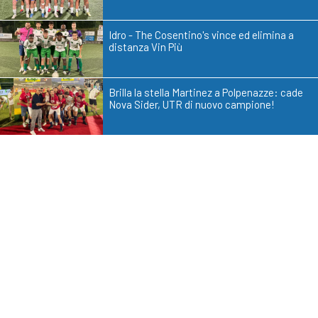
Idro - The Cosentino's vince ed elimina a
distanza Vin Più
Brilla la stella Martinez a Polpenazze: cade
Nova Sider, UTR di nuovo campione!