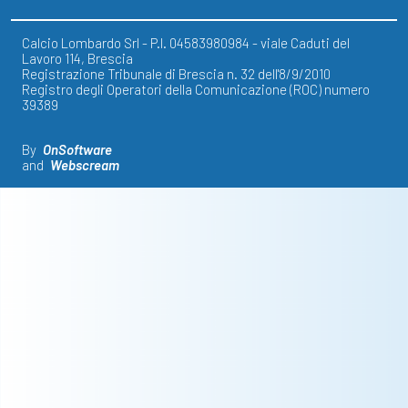
Calcio Lombardo Srl - P.I. 04583980984 - viale Caduti del
Lavoro 114, Brescia
Registrazione Tribunale di Brescia n. 32 dell'8/9/2010
Registro degli Operatori della Comunicazione (ROC) numero
39389
By
OnSoftware
and
Webscream