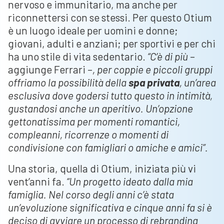
nervoso e immunitario, ma anche per
riconnettersi con se stessi. Per questo Otium
è un luogo ideale per uomini e donne;
giovani, adulti e anziani; per sportivi e per chi
ha uno stile di vita sedentario.
“C’è di più
–
aggiunge Ferrari –
, per coppie e piccoli gruppi
offriamo la possibilità della
spa privata
, un’area
esclusiva dove godersi tutto questo in intimità,
gustandosi anche un aperitivo. Un’opzione
gettonatissima per momenti romantici,
compleanni, ricorrenze o momenti di
condivisione con famigliari o amiche e amici”.
Una storia, quella di Otium, iniziata più vi
vent’anni fa.
“Un progetto ideato dalla mia
famiglia. Nel corso degli anni c’è stata
un’evoluzione significativa e cinque anni fa si è
deciso di avviare un processo di rebranding