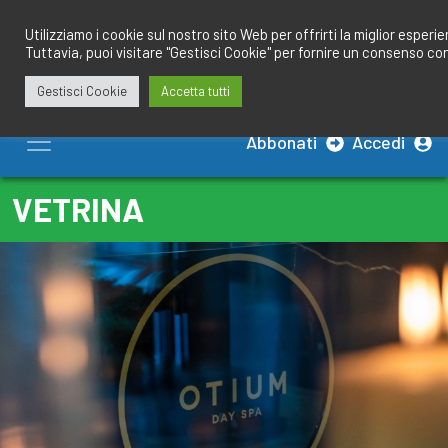
Salta
redazione@calciobresciano.it
349.1834075
al
Utilizziamo i cookie sul nostro sito Web per offrirti la miglior esperi
Tuttavia, puoi visitare "Gestisci Cookie" per fornire un consenso co
contenuto
Gestisci Cookie
Accetta tutti
Abbonati
Accedi
VETRINA