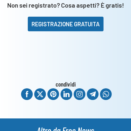
alla
Non sei registrato? Cosa aspetti? È gratis!
dirigenza
REGISTRAZIONE GRATUITA
condividi
Altro da Free News