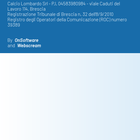
Calcio Lombardo Srl - P.I. 04583980984 - viale Caduti del
Lavoro 114, Brescia
Registrazione Tribunale di Brescia n. 32 dell'8/9/2010
Registro degli Operatori della Comunicazione (ROC) numero
39389
By
OnSoftware
and
Webscream