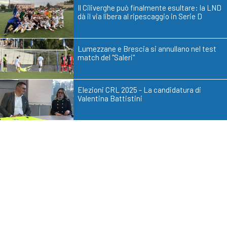
Il Ciliverghe può finalmente esultare: la LND
dà il via libera al ripescaggio in Serie D
Lumezzane e Brescia si annullano nel test
match del "Saleri"
Elezioni CRL 2025 - La candidatura di
Valentina Battistini