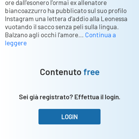
ore dall'esonero l'ormai ex allenatore
biancoazzurro ha pubblicato sul suo profilo
Instagram una lettera d'addio alla Leonessa
vuotando il sacco senza peli sulla lingua.
Balzano agli occhi l'amore…
Continua a
Inzaghi,
leggere
lettera
d’addio
al
Contenuto
free
Brescia.
Parole
dolci
Sei già registrato? Effettua il login.
a
squadra
e
LOGIN
città;
frecciate