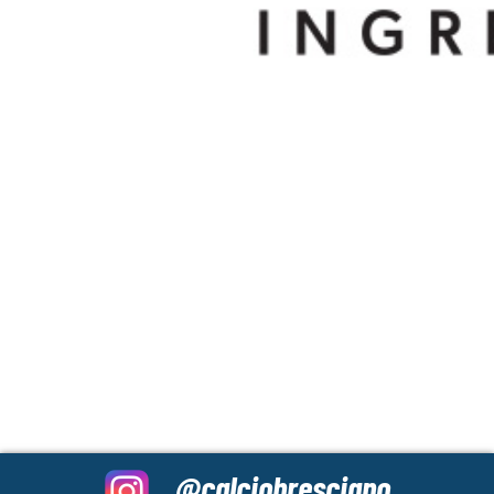
@calciobresciano