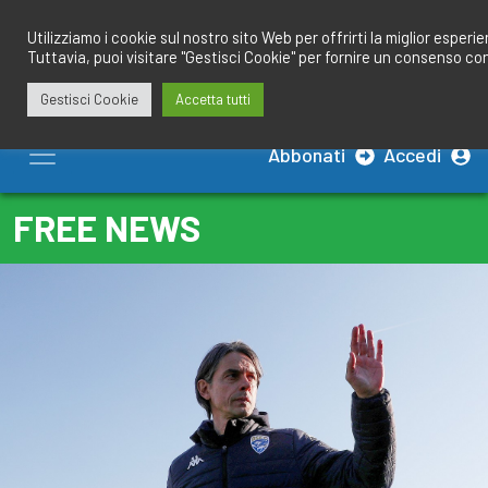
Salta
redazione@calciobresciano.it
349.1834075
al
Utilizziamo i cookie sul nostro sito Web per offrirti la miglior esperi
Tuttavia, puoi visitare "Gestisci Cookie" per fornire un consenso co
contenuto
Gestisci Cookie
Accetta tutti
Abbonati
Accedi
FREE NEWS