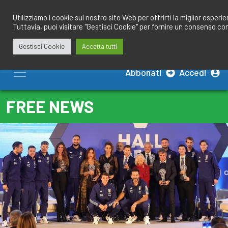
Salta
redazione@calciobresciano.it
349.1834075
al
Utilizziamo i cookie sul nostro sito Web per offrirti la miglior esperi
Tuttavia, puoi visitare "Gestisci Cookie" per fornire un consenso co
contenuto
Gestisci Cookie
Accetta tutti
Abbonati
Accedi
FREE NEWS