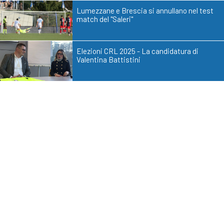
Lumezzane e Brescia si annullano nel test
match del "Saleri"
Elezioni CRL 2025 - La candidatura di
Valentina Battistini