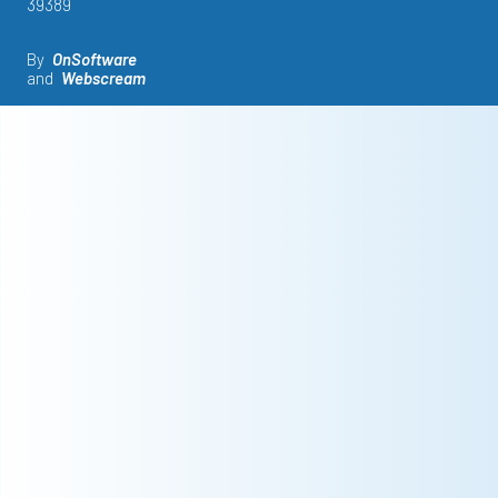
39389
By
OnSoftware
and
Webscream