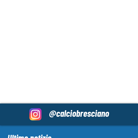
@calciobresciano
Ultime notizie