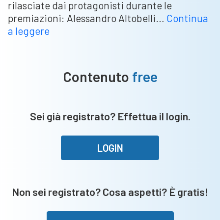
rilasciate dai protagonisti durante le
premiazioni: Alessandro Altobelli…
Continua
Cristiana
a leggere
Girelli
e
Spillo
Contenuto
free
Altobelli
nella
Hall
Sei già registrato? Effettua il login.
of
fame
del
LOGIN
calcio
italiano
Non sei registrato? Cosa aspetti? È gratis!