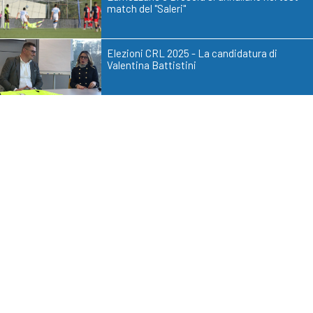
match del "Saleri"
Elezioni CRL 2025 - La candidatura di
Valentina Battistini