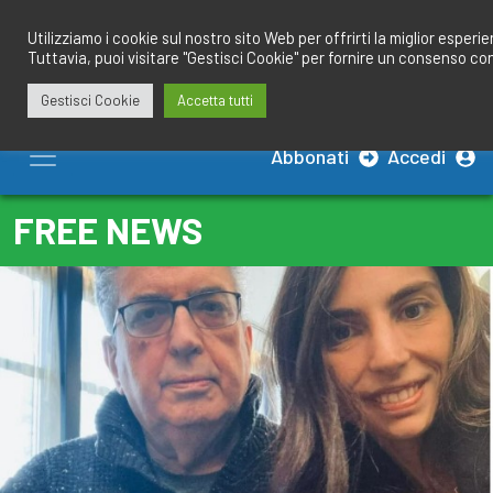
Salta
redazione@calciobresciano.it
349.1834075
al
Utilizziamo i cookie sul nostro sito Web per offrirti la miglior esperi
Tuttavia, puoi visitare "Gestisci Cookie" per fornire un consenso co
contenuto
Gestisci Cookie
Accetta tutti
Abbonati
Accedi
FREE NEWS