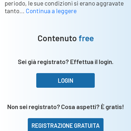
periodo, le sue condizioni si erano aggravate
Gravissimo
tanto…
Continua a leggere
lutto
per
Giorgio
Contenuto
free
Perinetti:
è
morta
Sei già registrato? Effettua il login.
la
figlia
Emanuela
LOGIN
Non sei registrato? Cosa aspetti? È gratis!
REGISTRAZIONE GRATUITA