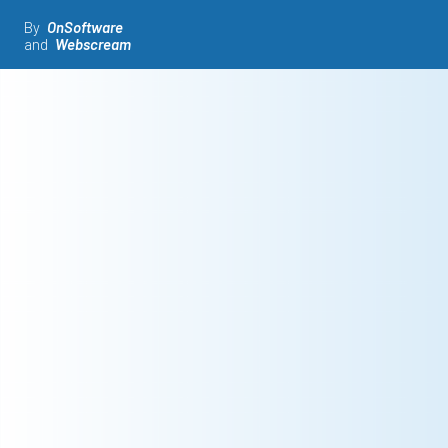
By
OnSoftware
and
Webscream