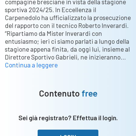
compagine bresciane in vista della stagione
sportiva 2024/25. In Eccellenza il
Carpenedolo ha ufficializzato la prosecuzione
del rapporto con il tecnico Roberto Inverardi.
“Ripartiamo da Mister Inverardi con
entusiasmo; ieri ci siamo parlati a lungo della
stagione appena finita, da oggi lui, insieme al
Direttore Sportivo Gabrieli, ne inizieranno…
Conferme
Continua a leggere
in
panchina
per
Contenuto
free
Carpenedolo
e
Pontogliese,
Sei già registrato? Effettua il login.
novità
per
l’Eden