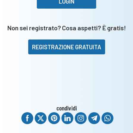
LOGIN
Esine.
Raineri-
Rovato:
Non sei registrato? Cosa aspetti? È gratis!
sarà
addio?
REGISTRAZIONE GRATUITA
condividi