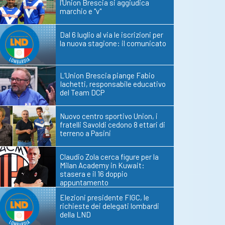
l'Union Brescia si aggiudica
marchio e "v"
Dal 6 luglio al via le iscrizioni per
la nuova stagione: il comunicato
L’Union Brescia piange Fabio
Iachetti, responsabile educativo
del Team DCP
Nuovo centro sportivo Union, i
fratelli Savoldi cedono 8 ettari di
terreno a Pasini
Claudio Zola cerca figure per la
Milan Academy in Kuwait:
stasera e il 16 doppio
appuntamento
Elezioni presidente FIGC, le
richieste dei delegati lombardi
della LND