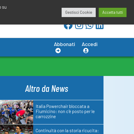
redazione@calciobresciano.it
349.1834075
o su
Gestisci Cookie
Accetta tutti
Abbonati
Accedi
Altro da News
Italia Powerchair bloccata a
Fiumicino: non c'è posto per le
carrozzine
Continuità con la storia ricucita: