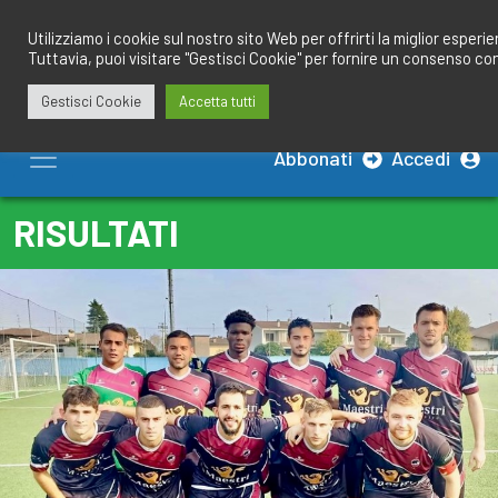
Salta
redazione@calciobresciano.it
349.1834075
al
Utilizziamo i cookie sul nostro sito Web per offrirti la miglior esperi
Tuttavia, puoi visitare "Gestisci Cookie" per fornire un consenso co
contenuto
Gestisci Cookie
Accetta tutti
Abbonati
Accedi
RISULTATI