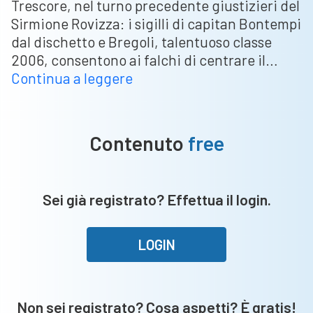
Trescore, nel turno precedente giustizieri del
Sirmione Rovizza: i sigilli di capitan Bontempi
dal dischetto e Bregoli, talentuoso classe
2006, consentono ai falchi di centrare il…
Coppa
Continua a leggere
Lombardia:
Ghedi
ed
Contenuto
free
Azzurra
Calvina
volano
Sei già registrato? Effettua il login.
in
semifinale
LOGIN
Non sei registrato? Cosa aspetti? È gratis!