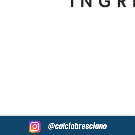
@calciobresciano