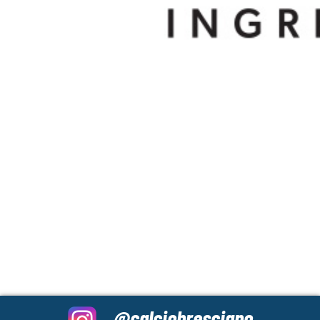
@calciobresciano