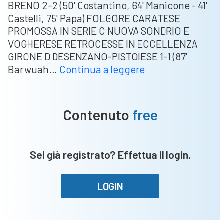
BRENO 2-2 (50' Costantino, 64' Manicone - 41'
Castelli, 75' Papa) FOLGORE CARATESE
PROMOSSA IN SERIE C NUOVA SONDRIO E
VOGHERESE RETROCESSE IN ECCELLENZA
GIRONE D DESENZANO-PISTOIESE 1-1 (87'
Dilettanti:
Barwuah…
Continua a leggere
i
risultati
dalla
Contenuto
free
Serie
D
al
Sei già registrato? Effettua il login.
secondo
turno
play
LOGIN
off
di