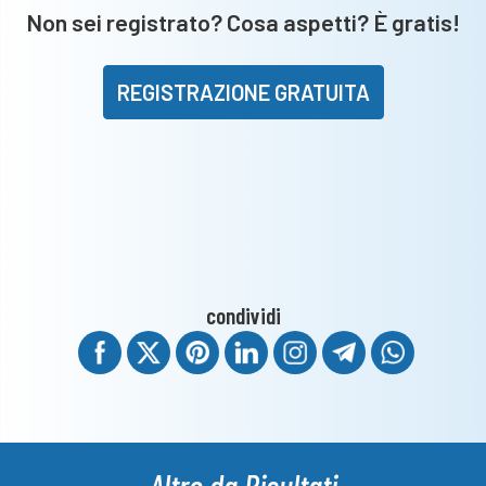
Terza
Non sei registrato? Cosa aspetti? È gratis!
categoria
REGISTRAZIONE GRATUITA
condividi
Altro da Risultati