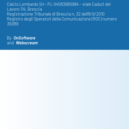
Calcio Lombardo Srl - P.I. 04583980984 - viale Caduti del
Lavoro 114, Brescia
Registrazione Tribunale di Brescia n. 32 dell'8/9/2010
Registro degli Operatori della Comunicazione (ROC) numero
39389
By
OnSoftware
and
Webscream