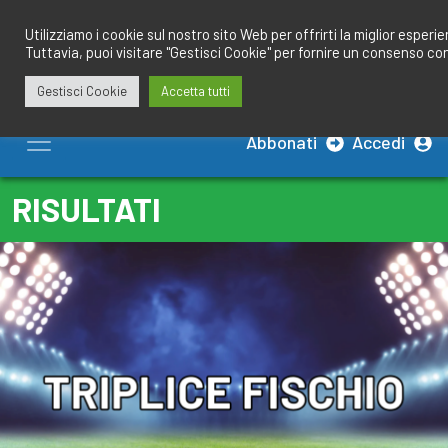
Salta
redazione@calciobresciano.it
349.1834075
al
Utilizziamo i cookie sul nostro sito Web per offrirti la miglior esperi
Tuttavia, puoi visitare "Gestisci Cookie" per fornire un consenso co
contenuto
Gestisci Cookie
Accetta tutti
Abbonati
Accedi
RISULTATI