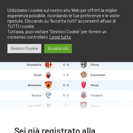
Salta
redazione@calciobresciano.it
349.1834075
al
Utilizziamo i cookie sul nostro sito Web per offrirti la miglior
esperienza possibile, ricordando le tue preferenze e le visite
contenuto
ripetute. Cliccando su "Accetta tutti" acconsenti all'uso di
TUTTI i cookie.
Tuttavia, puoi visitare "Gestisci Cookie" per fornire un
consenso controllato.
Leggi tutto
Abbonati
Accedi
Gestisci Cookie
Accetta tutti
Sei già registrato alla