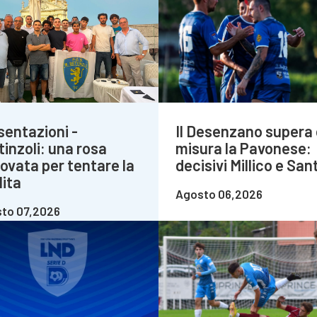
sentazioni -
Il Desenzano supera 
tinzoli: una rosa
misura la Pavonese:
novata per tentare la
decisivi Millico e Sant
lita
Agosto 06,2026
to 07,2026