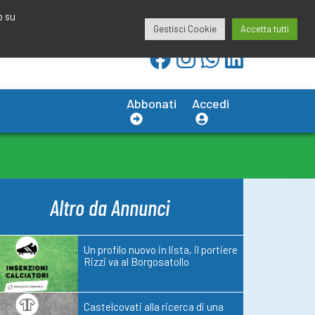
redazione@calciobresciano.it
349.1834075
o su
Gestisci Cookie
Accetta tutti
Abbonati
Accedi
Altro da Annunci
Un profilo nuovo in lista, il portiere
Rizzi va al Borgosatollo
Castelcovati alla ricerca di una