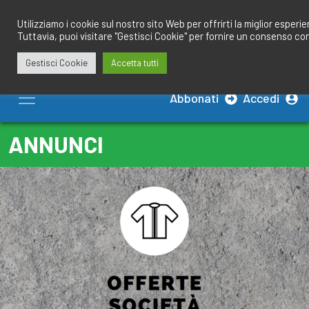
Salta
redazione@calciobresciano.it
349.1834075
al
Utilizziamo i cookie sul nostro sito Web per offrirti la miglior esperi
Tuttavia, puoi visitare "Gestisci Cookie" per fornire un consenso co
contenuto
Gestisci Cookie
Accetta tutti
Abbonati
Accedi
ANNUNCI