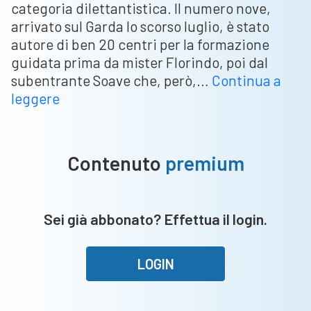
categoria dilettantistica. Il numero nove,
arrivato sul Garda lo scorso luglio, è stato
autore di ben 20 centri per la formazione
guidata prima da mister Florindo, poi dal
subentrante Soave che, però,…
Continua a
Grasjan
leggere
Aliu
saluta
il
Contenuto
premium
Desenzano
Calvina
e
Sei già abbonato? Effettua il login.
si
accasa
all’Union
LOGIN
Clodiense