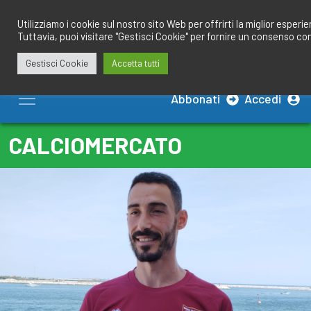
Salta
redazione@calciobresciano.it
349.1834075
al
Utilizziamo i cookie sul nostro sito Web per offrirti la miglior esperi
Tuttavia, puoi visitare "Gestisci Cookie" per fornire un consenso co
contenuto
Gestisci Cookie
Accetta tutti
Abbonati
Accedi
CALCIOMERCATO