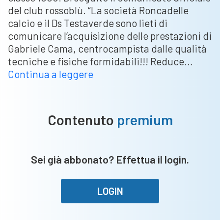
del club rossoblù. “La società Roncadelle
calcio e il Ds Testaverde sono lieti di
comunicare l’acquisizione delle prestazioni di
Gabriele Cama, centrocampista dalle qualità
tecniche e fisiche formidabili!!! Reduce…
Roncadelle,
Continua a leggere
ufficiale
l’acquisto
di
Contenuto
premium
Gabriele
Cama
Sei già abbonato? Effettua il login.
LOGIN