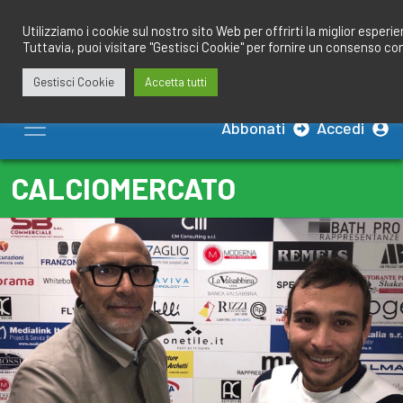
Salta
redazione@calciobresciano.it
349.1834075
al
Utilizziamo i cookie sul nostro sito Web per offrirti la miglior esperi
Tuttavia, puoi visitare "Gestisci Cookie" per fornire un consenso co
contenuto
Gestisci Cookie
Accetta tutti
Abbonati
Accedi
CALCIOMERCATO