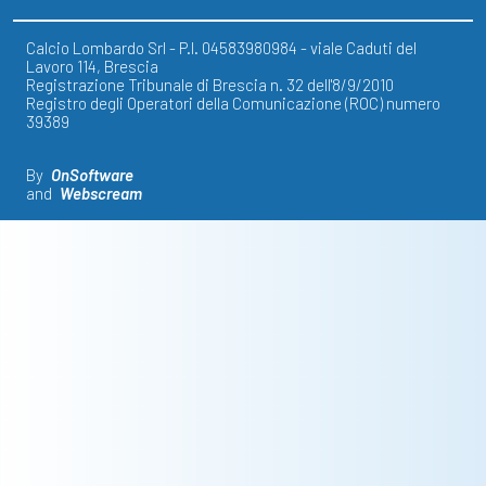
Calcio Lombardo Srl - P.I. 04583980984 - viale Caduti del
Lavoro 114, Brescia
Registrazione Tribunale di Brescia n. 32 dell'8/9/2010
Registro degli Operatori della Comunicazione (ROC) numero
39389
By
OnSoftware
and
Webscream