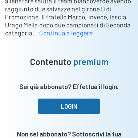
allenatore saluta il team biancoverde avendo
raggiunto due salvezze nel girone D di
Promozione. Il fratello Marco, invece, lascia
Urago Mella dopo due campionati di Seconda
Guido
categoria…
Continua a leggere
Bertoni
lascia
Lodrino,
Contenuto
premium
il
fratello
Marco
Sei già abbonato? Effettua il login.
saluta
l’Urago
Mella
LOGIN
Non sei abbonato? Sottoscrivi la tua