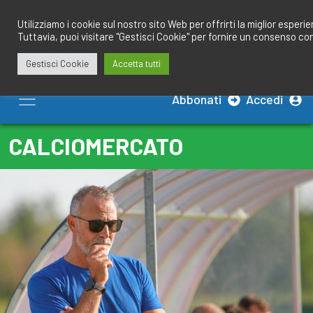
Salta
redazione@calciobresciano.it
349.1834075
al
Utilizziamo i cookie sul nostro sito Web per offrirti la miglior esperi
Tuttavia, puoi visitare "Gestisci Cookie" per fornire un consenso co
contenuto
Gestisci Cookie
Accetta tutti
Abbonati
Accedi
CALCIOMERCATO