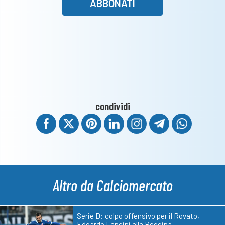
ABBONATI
condividi
Altro da Calciomercato
Serie D: colpo offensivo per il Rovato,
Edoardo Lancini alla Reggina