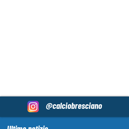
@calciobresciano
Ultime notizie