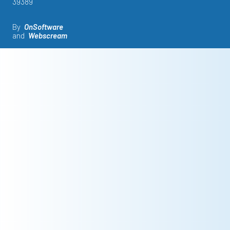
39389
By
OnSoftware
and
Webscream