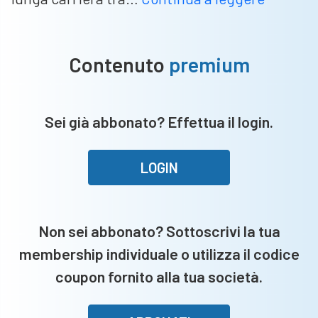
Vertove
ufficiale
l’acquis
Contenuto
premium
di
Daniel
Offredi
Sei già abbonato? Effettua il login.
tra
i
pali
LOGIN
Non sei abbonato? Sottoscrivi la tua
membership individuale o utilizza il codice
coupon fornito alla tua società.