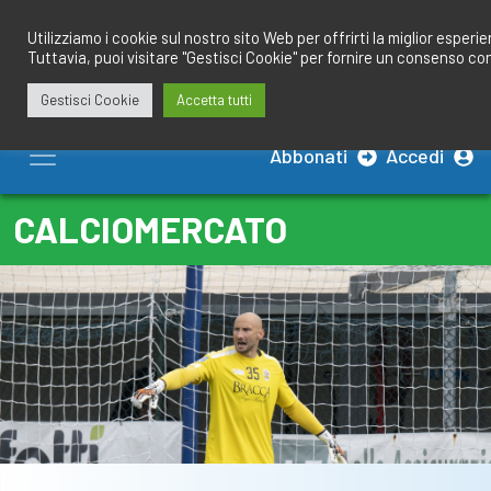
Salta
redazione@calciobresciano.it
349.1834075
al
Utilizziamo i cookie sul nostro sito Web per offrirti la miglior esperi
Tuttavia, puoi visitare "Gestisci Cookie" per fornire un consenso co
contenuto
Gestisci Cookie
Accetta tutti
Abbonati
Accedi
CALCIOMERCATO