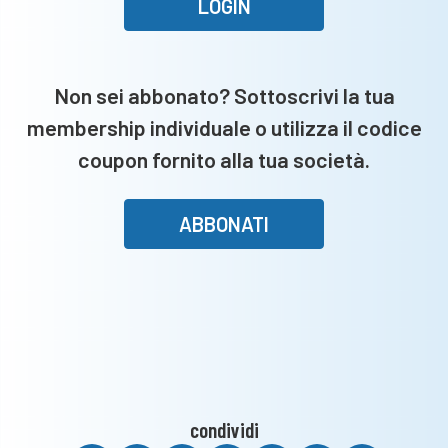
in
LOGIN
fretta.
A
Montichiari
Non sei abbonato? Sottoscrivi la tua
anche
membership individuale o utilizza il codice
un
incontro
coupon fornito alla tua società.
top
secret
ABBONATI
condividi