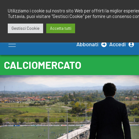
Salta
redazione@calciobresciano.it
349.1834075
al
Utilizziamo i cookie sul nostro sito Web per offrirti la miglior esperi
Tuttavia, puoi visitare "Gestisci Cookie" per fornire un consenso co
contenuto
Gestisci Cookie
Accetta tutti
Abbonati
Accedi
CALCIOMERCATO