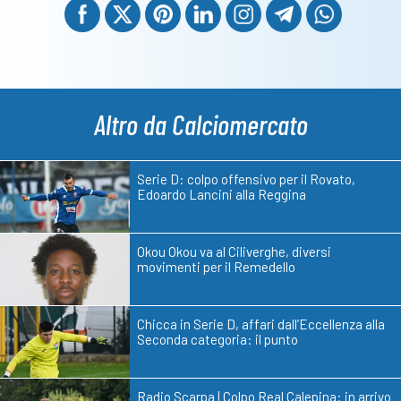
Altro da Calciomercato
Serie D: colpo offensivo per il Rovato,
Edoardo Lancini alla Reggina
Okou Okou va al Ciliverghe, diversi
movimenti per il Remedello
Chicca in Serie D, affari dall’Eccellenza alla
Seconda categoria: il punto
Radio Scarpa | Colpo Real Calepina: in arrivo