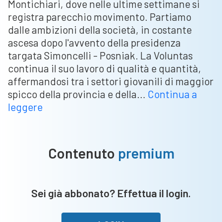
Montichiari, dove nelle ultime settimane si
registra parecchio movimento. Partiamo
dalle ambizioni della società, in costante
ascesa dopo l'avvento della presidenza
targata Simoncelli - Posniak. La Voluntas
continua il suo lavoro di qualità e quantità,
affermandosi tra i settori giovanili di maggior
spicco della provincia e della…
Continua a
Radio
leggere
Scarpa
|
La
Contenuto
premium
Voluntas
Fc
vuole
Sei già abbonato? Effettua il login.
diventare
grande