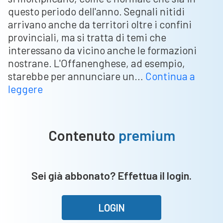
questo periodo dell'anno. Segnali nitidi
arrivano anche da territori oltre i confini
provinciali, ma si tratta di temi che
interessano da vicino anche le formazioni
nostrane. L'Offanenghese, ad esempio,
starebbe per annunciare un…
Continua a
Radio
leggere
Scarpa
|
Colpaccio
Contenuto
premium
dell’Offanenghese,
Zanoli
conteso,
Sei già abbonato? Effettua il login.
Agosti
in
ascesa,
LOGIN
Bertoli