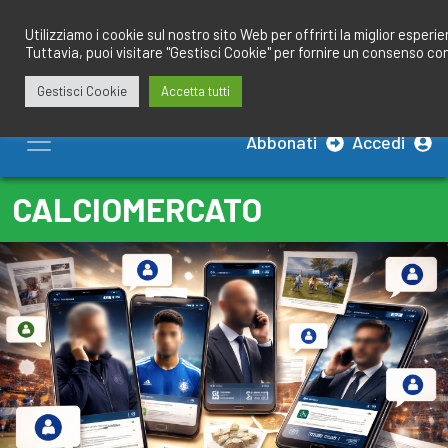
Salta
redazione@calciobresciano.it
349.1834075
al
Utilizziamo i cookie sul nostro sito Web per offrirti la miglior esperi
Tuttavia, puoi visitare "Gestisci Cookie" per fornire un consenso co
contenuto
Gestisci Cookie
Accetta tutti
Abbonati
Accedi
CALCIOMERCATO