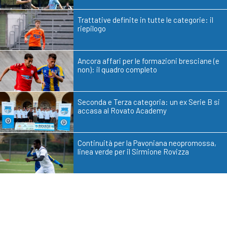
Trattative definite in tutte le categorie: il
riepilogo
Ancora affari per le formazioni bresciane (e
non): il quadro completo
Seconda e Terza categoria: un ex Serie B si
accasa al Rovato Academy
Continuità per la Pavoniana neopromossa,
linea verde per il Sirmione Rovizza