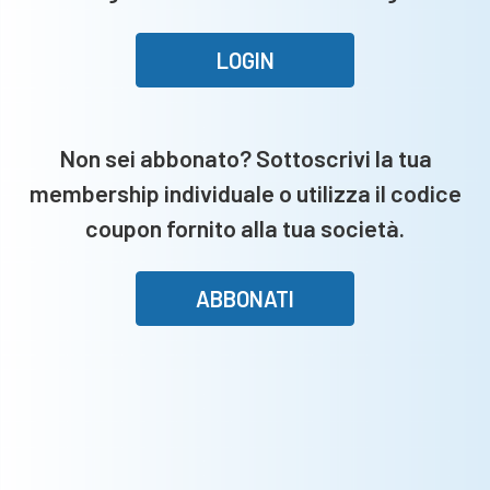
Fregoni
i
LOGIN
miei
esempi”
Non sei abbonato? Sottoscrivi la tua
membership individuale o utilizza il codice
coupon fornito alla tua società.
ABBONATI