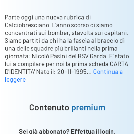
Parte oggi una nuova rubrica di
Calciobresciano. L'anno scorso ci siamo
concentrati sui bomber, stavolta sui capitani.
Siamo partiti da chi ha la fascia al braccio di
una delle squadre più brillanti nella prima
giornata: Nicolò Pasini del BSV Garda. E' stato
lui a compilare per noi la prima scheda CARTA
D'IDENTITA' Nato il: 20-11-1995…
Continua a
Capitano
leggere
mio
capitano
–
Contenuto
premium
Pasini
(Bsv):
“Boglioni
Sei già abbonato? Effettua il login.
e