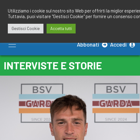
Salta
redazione@calciobresciano.it
349.1834075
al
Utilizziamo i cookie sul nostro sito Web per offrirti la miglior esperi
Tuttavia, puoi visitare "Gestisci Cookie" per fornire un consenso co
contenuto
Gestisci Cookie
Accetta tutti
Abbonati
Accedi
INTERVISTE E STORIE