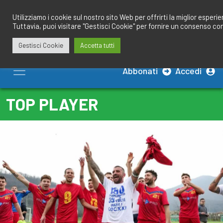
Salta
redazione@calciobresciano.it
349.1834075
al
Utilizziamo i cookie sul nostro sito Web per offrirti la miglior esperi
Tuttavia, puoi visitare "Gestisci Cookie" per fornire un consenso co
contenuto
Gestisci Cookie
Accetta tutti
Abbonati
Accedi
TOP PLAYER