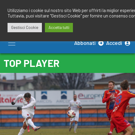
Salta
redazione@calciobresciano.it
349.1834075
al
Utilizziamo i cookie sul nostro sito Web per offrirti la miglior esperi
Tuttavia, puoi visitare "Gestisci Cookie" per fornire un consenso co
contenuto
Gestisci Cookie
Accetta tutti
Abbonati
Accedi
TOP PLAYER