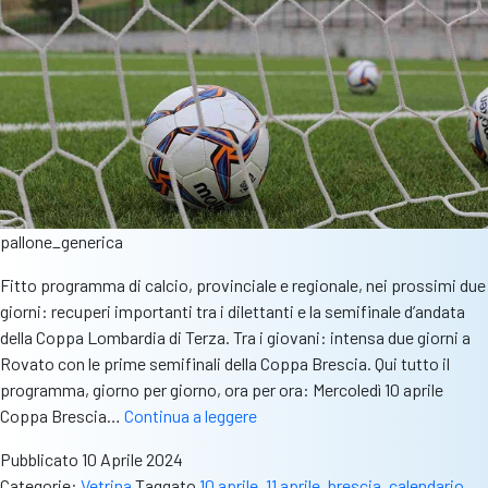
pallone_generica
Fitto programma di calcio, provinciale e regionale, nei prossimi due
giorni: recuperi importanti tra i dilettanti e la semifinale d’andata
della Coppa Lombardia di Terza. Tra i giovani: intensa due giorni a
Rovato con le prime semifinali della Coppa Brescia. Qui tutto il
programma, giorno per giorno, ora per ora: Mercoledì 10 aprile
Partite
Coppa Brescia…
Continua a leggere
infrasettimanali
Pubblicato
10 Aprile 2024
10-
Categorie:
Vetrina
Taggato
10 aprile
,
11 aprile
,
brescia
,
calendario
,