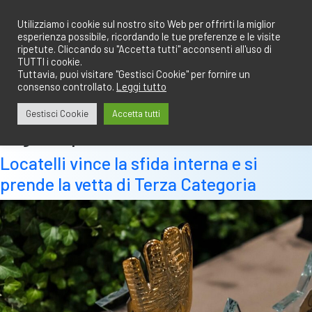
Salta
redazione@calciobresciano.it
349.1834075
al
Utilizziamo i cookie sul nostro sito Web per offrirti la miglior
esperienza possibile, ricordando le tue preferenze e le visite
contenuto
ripetute. Cliccando su "Accetta tutti" acconsenti all'uso di
TUTTI i cookie.
Tuttavia, puoi visitare "Gestisci Cookie" per fornire un
consenso controllato.
Leggi tutto
Abbonati
Accedi
Gestisci Cookie
Accetta tutti
Tag:
11 aprile
Locatelli vince la sfida interna e si
prende la vetta di Terza Categoria