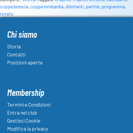
11
coppa brescia
,
coppa lombardia
,
dilettanti
,
partite
,
programma
,
aprile:
rovato
recuperi,
Coppa
Lombardia
Chi siamo
e
a
Storia
Rovato
Contatti
la
Posizioni aperte
Coppa
Brescia
Membership
Termini e Condizioni
Entra nel club
Gestisci Cookie
Modifica la privacy