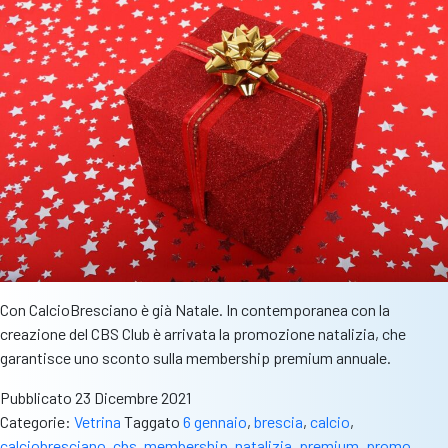
diretta
Facebook
su
Cbs
Con CalcioBresciano è già Natale. In contemporanea con la
creazione del CBS Club è arrivata la promozione natalizia, che
garantisce uno sconto sulla membership premium annuale.
Pubblicato
23 Dicembre 2021
Categorie:
Vetrina
Taggato
6 gennaio
,
brescia
,
calcio
,
calciobresciano
,
cbs
,
membership
,
natalizia
,
premium
,
promo
,