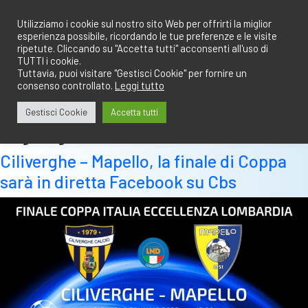
Salta
redazione@calciobresciano.it
349.1834075
al
Utilizziamo i cookie sul nostro sito Web per offrirti la miglior
esperienza possibile, ricordando le tue preferenze e le visite
contenuto
ripetute. Cliccando su "Accetta tutti" acconsenti all'uso di
TUTTI i cookie.
Tuttavia, puoi visitare "Gestisci Cookie" per fornire un
consenso controllato.
Leggi tutto
Abbonati
Accedi
Gestisci Cookie
Accetta tutti
Tag:
6 gennaio
Ciliverghe – Mapello, la finale di Coppa
sarà in diretta Facebook su Cbs