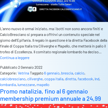
L’anno nuovo è ormai iniziato, ma i botti non sono ancora finiti e
CalcioBresciano si prepara a offrirvi un contenuto speciale nel
giorno dell’Epifania. Il regalo in questione è la diretta Facebook della
finale di Coppa Italia tra Ciliverghe e Mapello, che metterà in palio il
trofeo di Eccellenza. Il comitato regionale lombardo ha deciso…
Ciliverghe
Continua a leggere
–
Pubblicato
2 Gennaio 2022
Mapello,
Categorie:
Vetrina
Taggato
6 gennaio
,
brescia
,
calcio
,
la
calciobresciano
,
ciliverghe
,
coppa italia
,
diretta
,
facebook
,
lnd
,
finale
lombardia
,
lumezzane
,
mapello
di
Promo natalizia, fino al 6 gennaio
Coppa
membership premium annuale a 24,99
sarà
in