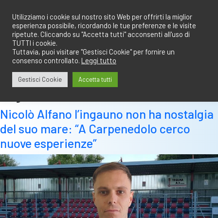
Salta
redazione@calciobresciano.it
349.1834075
al
Utilizziamo i cookie sul nostro sito Web per offrirti la miglior
esperienza possibile, ricordando le tue preferenze e le visite
contenuto
ripetute. Cliccando su "Accetta tutti" acconsenti all'uso di
TUTTI i cookie.
Tuttavia, puoi visitare "Gestisci Cookie" per fornire un
consenso controllato.
Leggi tutto
Abbonati
Accedi
Gestisci Cookie
Accetta tutti
Tag:
alfano
Nicolò Alfano l’ingauno non ha nostalgia
del suo mare: “A Carpenedolo cerco
nuove esperienze”