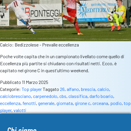
Calcio: Bedizzolese - Prevalle eccellenza
Poche volte capita che in un campionato livellato come quello di
Eccellenza più partite si chiudano con risultati netti. Ecco, è
capitato nel girone C in quest’ultimo weekend.
Pubblicato
11 Marzo 2025
Categorie:
Top player
Taggato
26
,
alfano
,
brescia
,
calcio
,
calciobresciano
,
carpenedolo
,
cbs
,
classifica
,
darfo boario
,
eccellenza
,
fenotti
,
generale
,
giornata
,
girone c
,
orceana
,
podio
,
top
player
,
valotti
Chi siamo